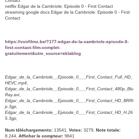
Contact
netflix Edgar de la Cambriole: Episode 0 - First Contact
streaming google docs Edgar de la Cambriole: Episode 0 - First
Contact
https://voirfilmx.be/?177-edgar-de-la-cambriole-episode-0-
first-contact-film-complet-
gratuitement&utm_source=eklablog
Edgar_de_la_Cambriole__Episode_0___First_Contact_Full_HD_
HEVC.mp4
,
Edgar_de_la_Cambriole__Episode_0___First_Contact_480p_Blu
Ray.avi
,
Edgar_de_la_Cambriole__Episode_0___First_Contact_HD_BRRi
p.3gp
,
Edgar_de_la_Cambriole__Episode_0___First_Contact_HD_H.26
5.3gp
,
Num téléchargements:
13541,
Votes:
3279,
Note totale:
8.244,
Afficher le compteur:
9841