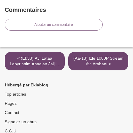
Commentaires
Ajouter un commentaire
< (EI;33) Avi Lataa
(Aa-13) Izle 1080P Stream
Labyrinttimurhaajan Jäljillä
Avi Arabanı >
720P Suomenkielisillä
Torrent Magnet
Hébergé par Eklablog
Top articles
Pages
Contact
Signaler un abus
C.G.U.