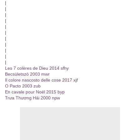
|
|
|
|
|
|
|
|
|
|
|
Les 7 colères de Dieu 2014 sfhy
Becsületszó 2003 mwr
Il colore nascosto delle cose 2017 xjf
O Pacto 2003 zub
En cavale pour Noël 2015 byp
Trưa Thượng Hải 2000 npw