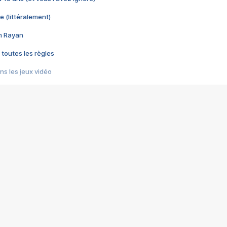
e (littéralement)
im Rayan
 toutes les règles
s les jeux vidéo
us choquant de Rockstar ? - Le scandale BULLY
e plus moche de Steam
du RÊVE tourne au CAUCHEMAR
pendant 8 heures
it… à tort
umiliés par un jeu vidéo
ire - Final Fantasy 8
ti un empire - Age of Empires