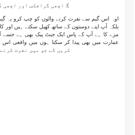
اچھی گرافکس اور اچھی گیم لیکن چلو پی سی پر محنت کر رہا ہے :(
اوہ اس گیم سے نفرت کرنے والوں کو چپ کرو یہ گی
بلکہ آپ اپنے دوستوں کے ساتھ کھیل سکتے ہیں اور کا
مزے کا ہے آپ کے پاس ایک جیٹ پیک بھی ہے جسے آپ
عمارت میں بھی پیدا کر سکتا ہوں میں واقعی اس ک
کریں گے جو میں نفرت کرنے والوں سے ک