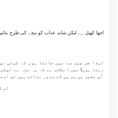
اچھا کھیل ہے لیکن شاید عذاب کو نیچے کی طرح بن ......
لہذا جس چیز سے میں جانتا ہوں کہ کوئی می
رہتا ہوں) میرا مطلب ہے کہ یہ مزہ ہے لیکن
آپ بغیر پی وی پی کے سرور بناتے ہیں تو اسے
اس ک