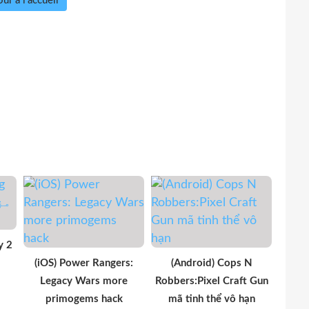
ur à l'accueil
y 2
م
(iOS) Power Rangers:
(Android) Cops N
Legacy Wars more
Robbers:Pixel Craft Gun
primogems hack
mã tinh thể vô hạn