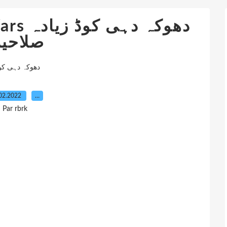
دھوکہ د
صلاحی
دھوکہ دہی کوڈ زیادہ صل
02.2022
…
Par rbrk