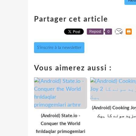
Reto
Partager cet article
Repost
0
S'inscrire à la newsletter
Vous aimerez aussi :
(Android) Cooking Jo
(Android) State.io -
زید سونے کا ہیک
Conquer the World
fırıldaqlar primogemləri