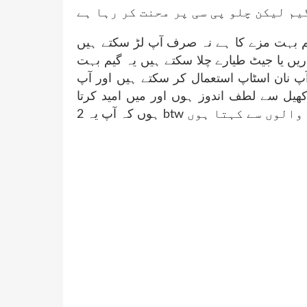
م بہت مزے کا ہے نہ صرف آپ لڑ سکتے ہیں
ریں یا جیٹ طیارے چلا سکتے ہیں یہ گیم بہت
 نان اسٹاپ استعمال کر سکتے ہیں اور آپ
ھیل سے لطف اندوز ہوں اور میں امید کرتا
ہوں کہ آپ یہ 2 btw ہتا ہوں