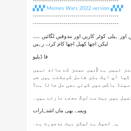
------------------------------------------
▞▞▞ Memes Wars 2022 version ▞▞▞
------------------------------------------
------------------------------------------
ائیں اور ہیلی کوٹر کاریں اور بندوقیں لگائیں
لیکن اچھا کھیل اچھا کام کرتے رہیں
قا ڈبلیو
مز نہیں ہے (میں میمز کے ساتھ نہیں
 کیا آپ ایک بٹن شامل کرسکتے ہیں جب
 سینڈ باکس میں کوئی بھی مل جاتا ہے؟
ھیل میں بہت سے لوگ مجھے مارتے ہیں۔
ویسے بھی ماں اشتہارات
یہ ٹھیک ہے لیکن بہت بدصورت ہے۔