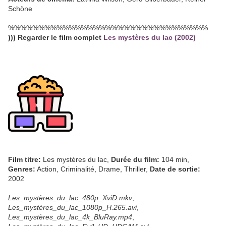
Schöne
%%%%%%%%%%%%%%%%%%%%%%%%%%%%%%%%%
))) Regarder le film complet
Les mystères du lac (2002)
Film titre:
Les mystères du lac,
Durée du film:
104 min,
Genres:
Action, Criminalité, Drame, Thriller,
Date de sortie:
2002
Les_mystères_du_lac_480p_XviD.mkv
,
Les_mystères_du_lac_1080p_H.265.avi
,
Les_mystères_du_lac_4k_BluRay.mp4
,