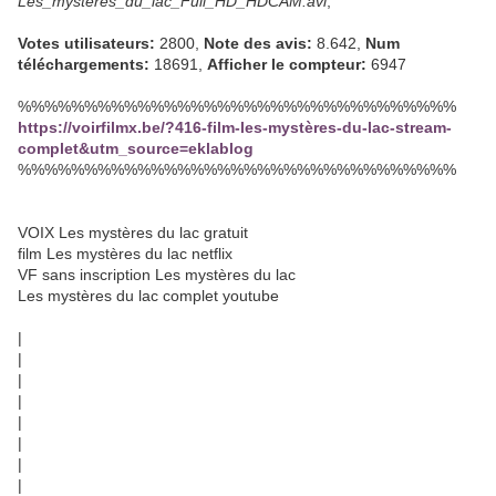
Les_mystères_du_lac_Full_HD_HDCAM.avi
,
Votes utilisateurs:
2800,
Note des avis:
8.642,
Num
téléchargements:
18691,
Afficher le compteur:
6947
%%%%%%%%%%%%%%%%%%%%%%%%%%%%%%%%%
https://voirfilmx.be/?416-film-les-mystères-du-lac-stream-
complet&utm_source=eklablog
%%%%%%%%%%%%%%%%%%%%%%%%%%%%%%%%%
VOIX Les mystères du lac gratuit
film Les mystères du lac netflix
VF sans inscription Les mystères du lac
Les mystères du lac complet youtube
|
|
|
|
|
|
|
|