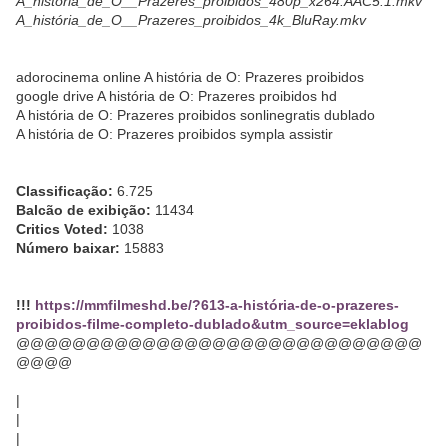
A_história_de_O__Prazeres_proibidos_480p_x264.AAC5.1.mkv
A_história_de_O__Prazeres_proibidos_4k_BluRay.mkv
adorocinema online A história de O: Prazeres proibidos
google drive A história de O: Prazeres proibidos hd
A história de O: Prazeres proibidos sonlinegratis dublado
A história de O: Prazeres proibidos sympla assistir
Classificação:
6.725
Balcão de exibição:
11434
Critics Voted:
1038
Número baixar:
15883
!!!
https://mmfilmeshd.be/?613-a-história-de-o-prazeres-
proibidos-filme-completo-dublado&utm_source=eklablog
@@@@@@@@@@@@@@@@@@@@@@@@@@@@@
@@@@
|
|
|